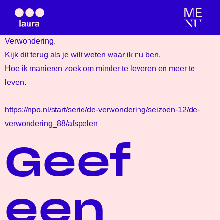
De Verwondering.
Ik was onlangs bij Annemiek Schrijver te gast bij de
Ademwerk / Coaching / Partners op het pad​
Verwondering.
Kijk dit terug als je wilt weten waar ik nu ben.
Hoe ik manieren zoek om minder te leveren en meer te
leven.
https://npo.nl/start/serie/de-verwondering/seizoen-12/de-
verwondering_88/afspelen
Geef
een