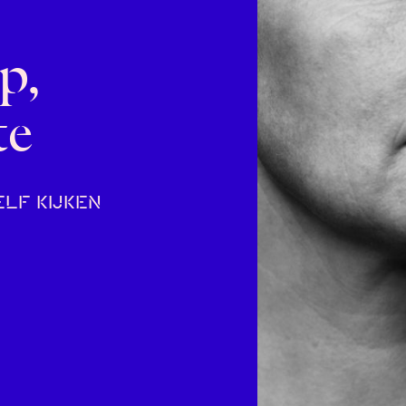
p,
te
ELF KIJKEN