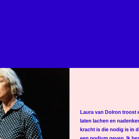
Laura van Dolron troost e
laten lachen en nadenken
kracht is die nodig is in 
een podium geven. Ik bes