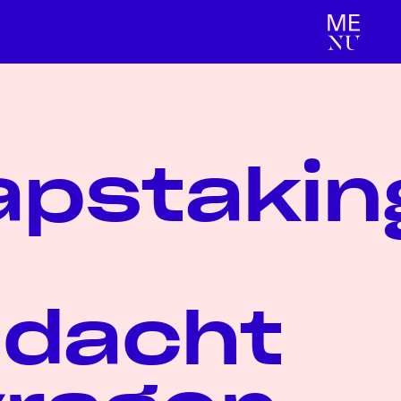
apstakin
dacht