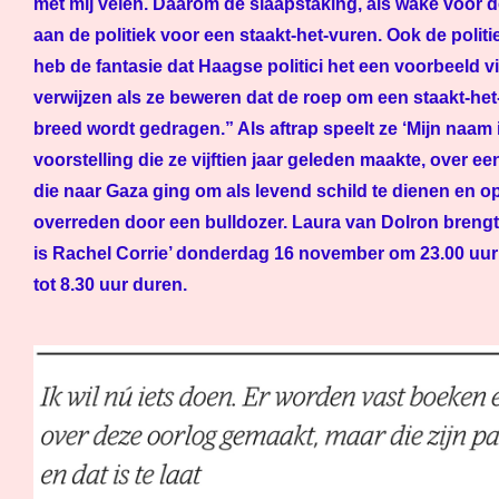
met mij velen. Daarom de slaapstaking, als wake voor 
aan de politiek voor een staakt-het-vuren. Ook de polit
heb de fantasie dat Haagse politici het een voorbeeld 
verwijzen als ze beweren dat de roep om een staakt-he
breed wordt gedragen.” Als aftrap speelt ze ‘Mijn naam 
voorstelling die ze vijftien jaar geleden maakte, over e
die naar Gaza ging om als levend schild te dienen en op 
overreden door een bulldozer. Laura van Dolron brengt
is Rachel Corrie’ donderdag 16 november om 23.00 uur i
tot 8.30 uur duren.