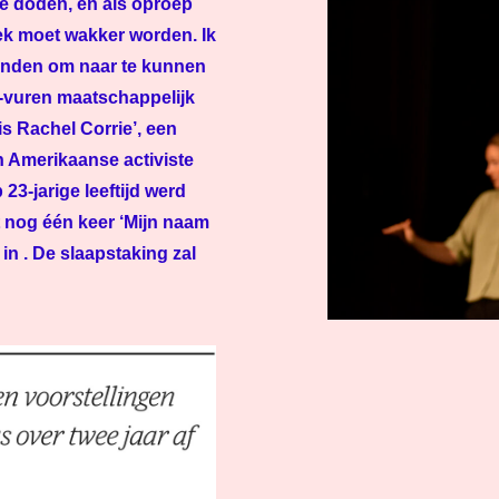
de doden, en als oproep
iek moet wakker worden. Ik
vinden om naar te kunnen
t-vuren maatschappelijk
is Rachel Corrie’, een
en Amerikaanse activiste
23-jarige leeftijd werd
 nog één keer ‘Mijn naam
n . De slaapstaking zal