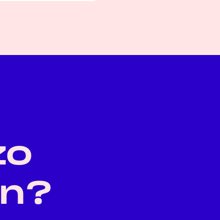
zo
an?