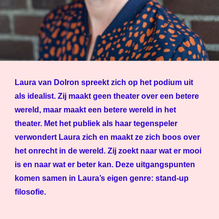
Laura van Dolron spreekt zich op het podium uit
als idealist. Zij maakt geen theater over een betere
wereld, maar maakt een betere wereld in het
theater. Met het publiek als haar tegenspeler
verwondert Laura zich en maakt ze zich boos over
het onrecht in de wereld. Zij zoekt naar wat er mooi
is en naar wat er beter kan. Deze uitgangspunten
komen samen in Laura’s eigen genre: stand-up
filosofie.