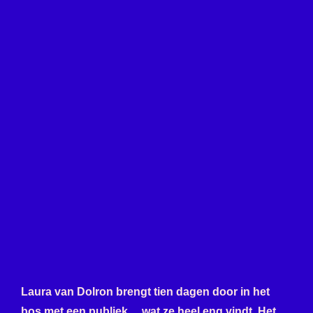
Laura van Dolron brengt tien dagen door in het
bos met een publiek… wat ze heel eng vindt. Het