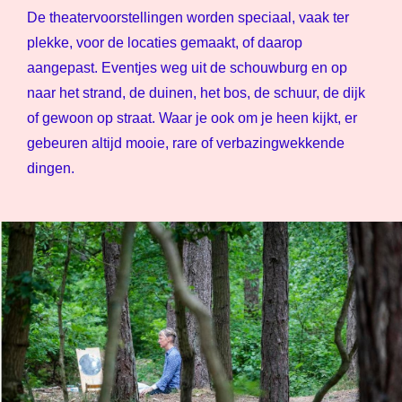
De theatervoorstellingen worden speciaal, vaak ter
plekke, voor de locaties gemaakt, of daarop
aangepast. Eventjes weg uit de schouwburg en op
naar het strand, de duinen, het bos, de schuur, de dijk
of gewoon op straat. Waar je ook om je heen kijkt, er
gebeuren altijd mooie, rare of verbazingwekkende
dingen.